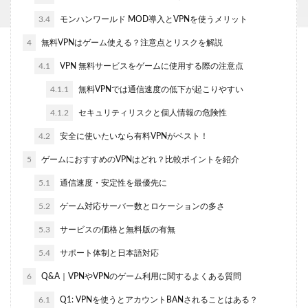
3.4
モンハンワールド MOD導入とVPNを使うメリット
4
無料VPNはゲーム使える？注意点とリスクを解説
4.1
VPN 無料サービスをゲームに使用する際の注意点
4.1.1
無料VPNでは通信速度の低下が起こりやすい
4.1.2
セキュリティリスクと個人情報の危険性
4.2
安全に使いたいなら有料VPNがベスト！
5
ゲームにおすすめのVPNはどれ？比較ポイントを紹介
5.1
通信速度・安定性を最優先に
5.2
ゲーム対応サーバー数とロケーションの多さ
5.3
サービスの価格と無料版の有無
5.4
サポート体制と日本語対応
6
Q&A｜VPNやVPNのゲーム利用に関するよくある質問
6.1
Q1: VPNを使うとアカウントBANされることはある？