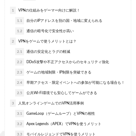
1
VPNの仕組みをゲーマー向けに解説！
1.1
自分のIPアドレスを別の国・地域に変えられる
1.2
通信の暗号化で安全性が高い
2
VPNをゲームで使うメリットとは？
2.1
通信の安定化とラグの軽減
2.2
DDoS攻撃や不正アクセスからのセキュリティ強化
2.3
ゲームの地域制限・IP制限を突破できる
2.4
早期アクセス・限定イベントへの参加が可能になる場合も！
2.5
公共Wi-Fi環境でも安心してゲームができる
3
人気オンラインゲームでのVPN活用事例
3.1
GameLoop（ゲームループ）とVPNの相性
3.2
Apex Legends（APEX）でVPNを使うメリット
3.3
モバイルレジェンドでVPNを使うメリット